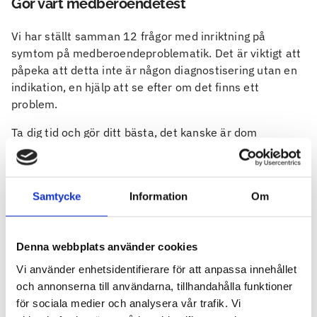
Gör vårt medberoendetest
Vi har ställt samman 12 frågor med inriktning på
symtom på medberoendeproblematik. Det är viktigt att
påpeka att detta inte är någon diagnostisering utan en
indikation, en hjälp att se efter om det finns ett
problem.
Ta dig tid och gör ditt bästa, det kanske är dom
viktigaste frågorna du har ställt dig i ditt liv.
Fråga 1/12
Ägnar du mycket tid och energi åt någon
Samtycke
Information
Om
annans missbruk?
Denna webbplats använder cookies
Ja
Nej
Vi använder enhetsidentifierare för att anpassa innehållet
och annonserna till användarna, tillhandahålla funktioner
för sociala medier och analysera vår trafik. Vi
Visa resultat