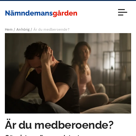
Huvudmeny Nämndemansgården (sv)
Close
Hem
Anhörig
Är du medberoende?
Är du medberoende?