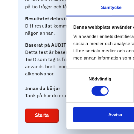
på tio frågor och få hjälp att bedöma dina alkoho
Samtycke
Resultatet delas inte
Ditt resultat kommer inte sparas eller delas med
Denna webbplats använder 
någon annan.
Vi använder enhetsidentifierar
sociala medier och analysera 
Baserat på AUDIT
till de sociala medier och a
Detta test är baserat på
AUDIT
(Alcohol Use Diso
med annan information som du 
Test) som tagits fram av Världshälsoorganisati
används brett inom sjukvården för att bedöma ris
Samtyckesval
alkoholvanor.
Nödvändig
Innan du börjar
Tänk på hur du druckit det senaste året och svara
Avvisa