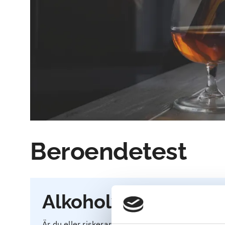
Beroendetest
Alkoholvanor
Är du eller riskerar du att bli beroende av alkoho