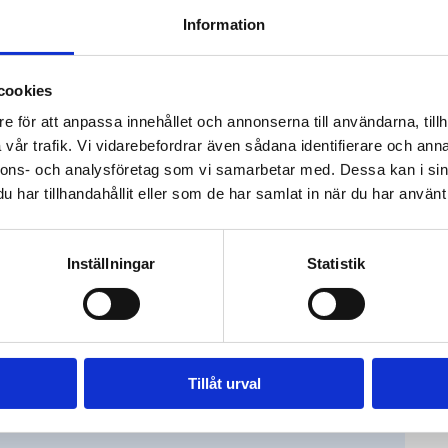
lvanor.
Information
 Feelgood eller
cookies
e för att anpassa innehållet och annonserna till användarna, tillh
vår trafik. Vi vidarebefordrar även sådana identifierare och anna
nnons- och analysföretag som vi samarbetar med. Dessa kan i sin
rders Identification
har tillhandahållit eller som de har samlat in när du har använt 
onen WHO. Det
ken för skadliga
Inställningar
Statistik
 så ärligt du kan.
Tillåt urval