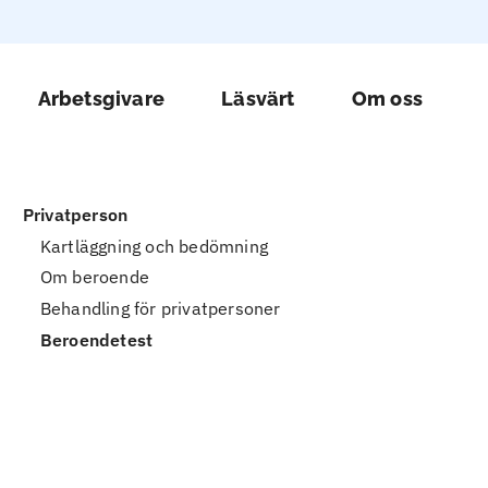
udmeny Nämndemansgården (sv)
Arbetsgivare
Läsvärt
Om oss
Privatperson
Kartläggning och bedömning
Om beroende
Behandling för privatpersoner
Beroendetest