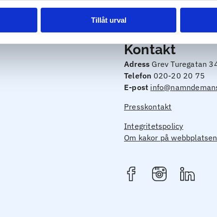
Vår övertygelse är att alla människor med hjälp av rådgivning, 
Tillåt urval
Kontakt
Adress
Grev Turegatan 3
Telefon
020-20 20 75
E-post
info@namndemans
Presskontakt
Integritetspolicy
Om kakor på webbplatse