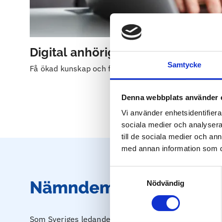
Digital anhörigkurs
Samtycke
Få ökad kunskap och förståelse kring anhörigproble
Denna webbplats använder 
Vi använder enhetsidentifierar
sociala medier och analysera 
till de sociala medier och a
med annan information som du 
Samtyckesval
Nödvändig
Som Sveriges ledande företag inom beroendeproblema