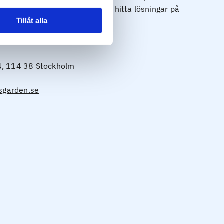
utbildning eller behandling kan hitta lösningar på
Tillåt alla
4, 114 38 Stockholm
garden.se
n