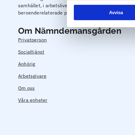
samhället, i arbetslivet och hos enskilda individer. 
beroenderelaterade problem.
Avvisa
Om Nämndemansgården
Privatperson
Socialtjänst
Anhörig
Arbetsgivare
Om oss
Våra enheter