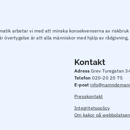
tik arbetar vi med att minska konsekvenserna av riskbruk oc
Vår övertygelse är att alla människor med hjälp av rådgivning, 
Kontakt
Adress
Grev Turegatan 3
Telefon
020-20 20 75
E-post
info@namndemans
Presskontakt
Integritetspolicy
Om kakor på webbplatse