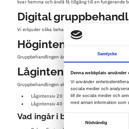
kvar hemma och ändå få tillgång till en fungerande
Digital gruppbehandl
Vi erbjuder olika behandlingsupplägg; högintensiv oc
Högintensiv
Samtycke
Gruppbehandlingen är dagtid på vardagar och vanligt
Lågintensiv
Denna webbplats använder 
Vi använder enhetsidentifierar
Gruppbehandlingen sker under en eftermiddag i vecka
sociala medier och analysera 
Lågintensiv 20 veckor, för dig med ett riskbru
till de sociala medier och a
med annan information som du 
Lågintensiv 40 veckor, för dig med ett beroen
Vad ingår i behandlingarna?
Samtyckesval
Nödvändig