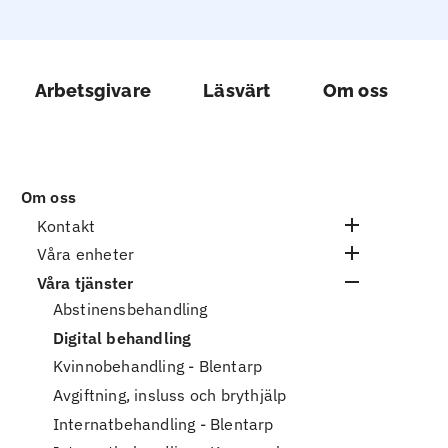
udmeny Nämndemansgården (sv)
Arbetsgivare
Läsvärt
Om oss
Om oss
Kontakt
Kontakt privatperson
Våra enheter
Kontakt socialtjänst
Abstinensbehandling för opiatberoende
Våra tjänster
Kontakt anhörig
Internat Blentarp
Abstinensbehandling
Kontakt arbetsgivare
Internat Karmansbo
Digital behandling
Dela din upplevelse - vi lyssnar
Idagården HVB Ungdom
Kvinnobehandling - Blentarp
Stödboende och utsluss
Avgiftning, insluss och brythjälp
Rehabcenter Stockholm
Internatbehandling - Blentarp