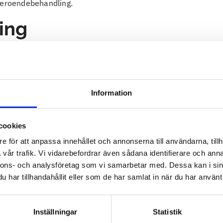
 beroendebehandling.
ing
h lågintensiv grupp-behandling eller enskilda samtal.
Information
vis 3–5 dagar i veckan.
cookies
e för att anpassa innehållet och annonserna till användarna, tillh
n och vi erbjuder två olika program.
vår trafik. Vi vidarebefordrar även sådana identifierare och anna
k
nnons- och analysföretag som vi samarbetar med. Dessa kan i sin
har tillhandahållit eller som de har samlat in när du har använt 
de
Inställningar
Statistik