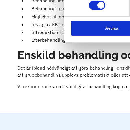
Behandling under vardagar
Behandling i grupp med individuella uppgifter
Möjlighet till enskilda samtal
Inslag av KBT och MI
Avvisa
Introduktion till 12-stegsprogrammet
Efterbehandling (endast högintensivbehandlin
Enskild behandling o
Det är ibland nödvändigt att göra behandling i ensk
att gruppbehandling upplevs problematiskt eller att
Vi rekommenderar att vid digital behandling koppla p