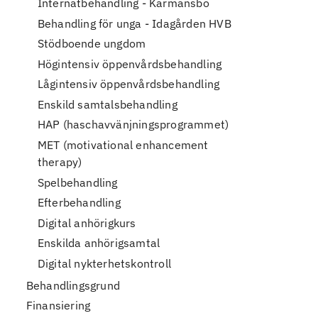
Rehabcenter Göteborg
Internatbehandling - Karmansbo
Rehabcenter Jönköping
Behandling för unga - Idagården HVB
Rehabcenter Malmö
Stödboende ungdom
Rehabcenter Norrköping
Högintensiv öppenvårdsbehandling
Rehabcenter Kristianstad
Lågintensiv öppenvårdsbehandling
Rehabcenter Umeå
Enskild samtalsbehandling
Digital rehabilitering
HAP (haschavvänjningsprogrammet)
Medicinenheten Blentarp
MET (motivational enhancement
therapy)
Spelbehandling
Efterbehandling
Digital anhörigkurs
Enskilda anhörigsamtal
Digital nykterhetskontroll
Behandlingsgrund
Finansiering