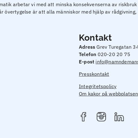
tik arbetar vi med att minska konsekvenserna av riskbruk oc
Vår övertygelse är att alla människor med hjälp av rådgivning, 
Kontakt
Adress
Grev Turegatan 3
Telefon
020-20 20 75
E-post
info@namndemans
Presskontakt
Integritetspolicy
Om kakor på webbplatse