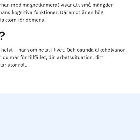
hjärnan med magnetkamera) visar att små mängder
rnans kognitiva funktioner. Däremot är en hög
faktorn för demens.
?
elst – när som helst i livet. Och osunda alkoholvanor
u mår för tillfället, din arbetssituation, ditt
ar stor roll.