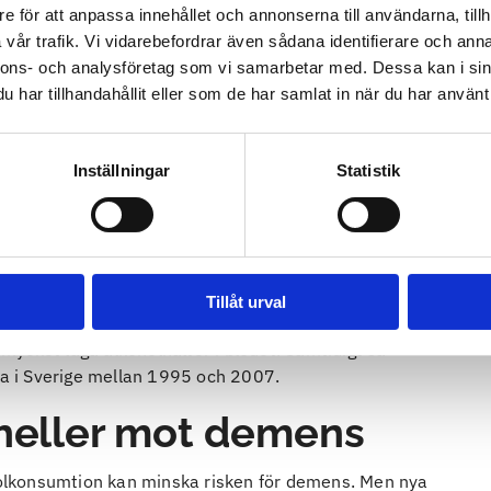
e för att anpassa innehållet och annonserna till användarna, tillh
r allt mer
vår trafik. Vi vidarebefordrar även sådana identifierare och anna
nnons- och analysföretag som vi samarbetar med. Dessa kan i sin
 de var yngre. Men eftersom både muskelmassa och
har tillhandahållit eller som de har samlat in när du har använt 
 mer påverkad av alkoholen och dess negativa effekter.
de senaste åren, även i jämförelse med andra
Inställningar
Statistik
g ökning av
riskbruk
bland 75-åringar. Mellan
1977 och
ån 1 till 10 procent. För äldre män ökade siffran från
t för för allvarliga olyckor än för yngre personer. Det
Tillåt urval
kning eller brännskador.
d mycket låga alkoholhalter i blodet. Samtidigt så
lla i Sverige mellan 1995 och 2007.
 heller mot demens
oholkonsumtion kan minska risken för demens. Men nya