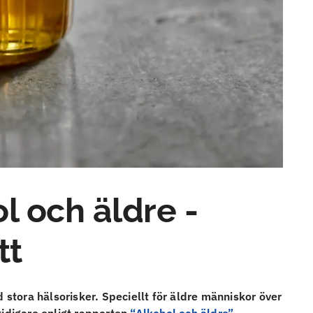
l och äldre -
tt
tora hälsorisker. Speciellt för äldre människor över