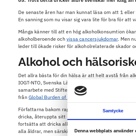
65. Trots detta dricker äldre svenskar mer idag än 
De senaste åren har man kunnat läsa om att 1 eller t
En sanning som nu visar sig vara lite för bra för att 
Många känner till att en hög alkoholkonsumtion ökar 
alkoholberoende och
vissa cancersjukdomar
. Men n
leder till ökade risker för alkoholrelaterade skador 
Alkohol och hälsorisk
Det allra bästa för din hälsa är att helt avstå från al
IOGT-NTO, Svenska Läkaresällskapet, Svensk Sjukskö
samarbete med Stiftelsen Ansvar för Framtiden. En
från
Global Burden of Disease Study
, som är ett sam
Författarna bakom rapporten menar därför att de som 
Samtycke
dricka, återuppta sitt drickande eller dricka oftare i 
fortsätta att dricka alkohol ger 1-2 standardglas om
Denna webbplats använder 
alla åldrar, men särskilt för äldre som är mer känslig