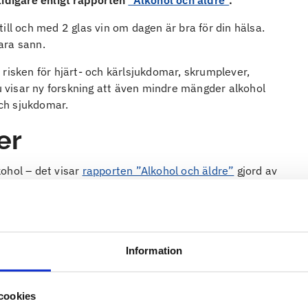
tidigare enligt rapporten
“Alkohol och äldre”
.
ill och med 2 glas vin om dagen är bra för din hälsa.
vara sann.
risken för hjärt- och kärlsjukdomar, skrumplever,
u visar ny forskning att även mindre mängder alkohol
och sjukdomar.
er
kohol – det visar
rapporten ”Alkohol och äldre”
gjord av
terskeförening och CERA vid Göteborgsuniversitet i
 rapport som baseras på den senaste forskningen
arbetsprojekt med nästan 500 forskare i 50 länder.
inte dricker (eller dricker sällan) inte bör börja
Information
syfte att förbättra sin hälsa. För de äldre som ändå vill
 dagen de lägsta riskerna. Det här gäller människor i
cookies
a för alkoholens negativa effekter.