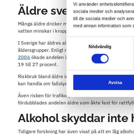
Vi använder enhetsidentifierar
Äldre svenskar dricke
sociala medier och analysera 
till de sociala medier och a
Många äldre dricker mer, eller lika mycket som när
med annan information som du 
vatten minskar i kroppen när du bli äldre så blir du
Samtyckesval
I Sverige har äldres alkoholkonsumtion ökat under 
Nödvändig
åldersgrupper. Enligt rapporten finns det en påtagli
2006
ökade andelen äldre kvinnor med ett riskbruk fr
19 till 27 procent.
Riskbruk bland äldre innebär en större risk att råka u
Avvisa
kan handla om fallolyckor men även våldsbrott, drun
Även risken för trafikolyckor ökar för äldre redan vi
fördubblades andelen äldre som åkte fast för rattfy
Alkohol skyddar inte
Tidigare forskning har även visat på att en låg alk