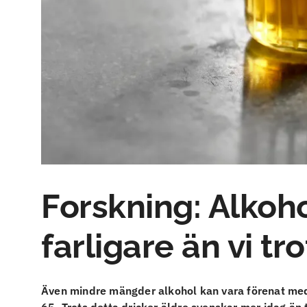
Forskning: Alkoho
farligare än vi tro
Även mindre mängder alkohol kan vara förenat med s